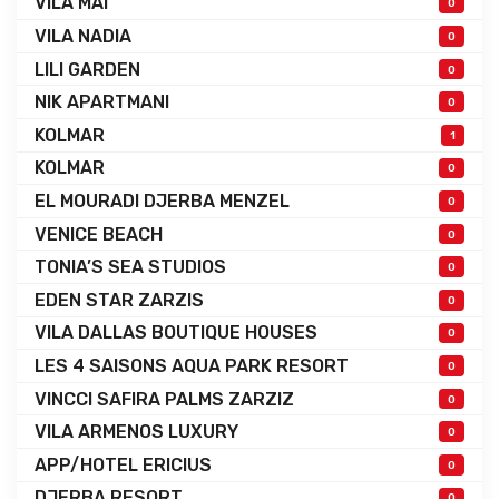
VILA MAI
0
VILA NADIA
0
LILI GARDEN
0
NIK APARTMANI
0
KOLMAR
1
KOLMAR
0
EL MOURADI DJERBA MENZEL
0
VENICE BEACH
0
TONIA’S SEA STUDIOS
0
EDEN STAR ZARZIS
0
VILA DALLAS BOUTIQUE HOUSES
0
LES 4 SAISONS AQUA PARK RESORT
0
VINCCI SAFIRA PALMS ZARZIZ
0
VILA ARMENOS LUXURY
0
APP/HOTEL ERICIUS
0
DJERBA RESORT
0