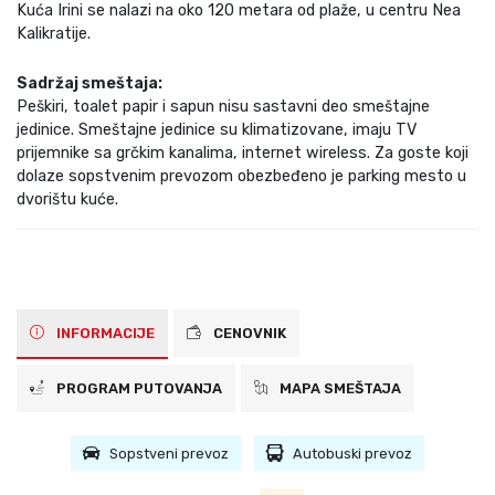
Kuća Irini se nalazi na oko 120 metara od plaže, u centru Nea
Kalikratije.
Sadržaj smeštaja:
Peškiri, toalet papir i sapun nisu sastavni deo smeštajne
jedinice. Smeštajne jedinice su klimatizovane, imaju TV
prijemnike sa grčkim kanalima, internet wireless. Za goste koji
dolaze sopstvenim prevozom obezbeđeno je parking mesto u
dvorištu kuće.
INFORMACIJE
CENOVNIK
PROGRAM PUTOVANJA
MAPA SMEŠTAJA
Sopstveni prevoz
Autobuski prevoz