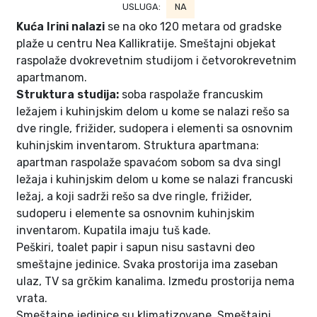
USLUGA:
NA
Kuća Irini nalazi
se na oko 120 metara od gradske
plaže u centru Nea Kallikratije. Smeštajni objekat
raspolaže dvokrevetnim studijom i četvorokrevetnim
apartmanom.
Struktura studija:
soba raspolaže francuskim
ležajem i kuhinjskim delom u kome se nalazi rešo sa
dve ringle, frižider, sudopera i elementi sa osnovnim
kuhinjskim inventarom. Struktura apartmana:
apartman raspolaže spavaćom sobom sa dva singl
ležaja i kuhinjskim delom u kome se nalazi francuski
ležaj, a koji sadrži rešo sa dve ringle, frižider,
sudoperu i elemente sa osnovnim kuhinjskim
inventarom. Kupatila imaju tuš kade.
Peškiri, toalet papir i sapun nisu sastavni deo
smeštajne jedinice. Svaka prostorija ima zaseban
ulaz, TV sa grčkim kanalima. Između prostorija nema
vrata.
Smeštajne jedinice su klimatizovane. Smeštajni