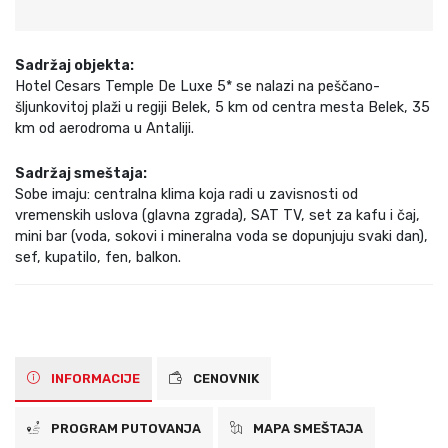
Sadržaj objekta:
Hotel Cesars Temple De Luxe 5* se nalazi na peščano-
šljunkovitoj plaži u regiji Belek, 5 km od centra mesta Belek, 35
km od aerodroma u Antaliji.
Sadržaj smeštaja:
Sobe imaju: centralna klima koja radi u zavisnosti od
vremenskih uslova (glavna zgrada), SAT TV, set za kafu i čaj,
mini bar (voda, sokovi i mineralna voda se dopunjuju svaki dan),
sef, kupatilo, fen, balkon.
INFORMACIJE
CENOVNIK
PROGRAM PUTOVANJA
MAPA SMEŠTAJA