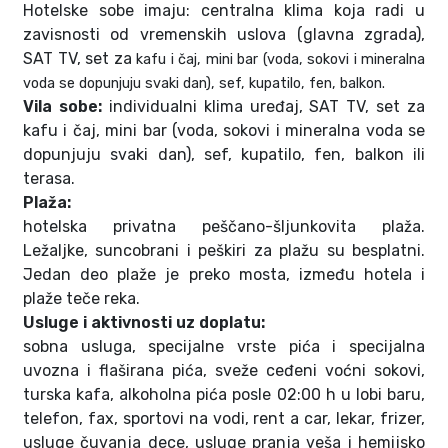
Hotelske sobe imaju: centralna klima koja radi u
zavisnosti od vremenskih uslova (glavna zgrada),
SAT TV, set za
kafu i čaj, mini bar (voda, sokovi i mineralna
voda se dopunjuju svaki dan), sef, kupatilo, fen, balkon.
Vila sobe:
individualni klima uređaj, SAT TV, set za
kafu i čaj, mini bar (voda, sokovi i mineralna voda se
dopunjuju svaki dan), sef, kupatilo, fen, balkon ili
terasa.
Plaža:
hotelska privatna peščano-šljunkovita plaža.
Ležaljke, suncobrani i peškiri za plažu su besplatni.
Jedan deo plaže je preko mosta, između hotela i
plaže teče reka.
Usluge i aktivnosti uz doplatu:
sobna usluga, specijalne vrste pića i specijalna
uvozna i flaširana pića, sveže ceđeni voćni sokovi,
turska kafa, alkoholna pića posle 02:00 h u lobi baru,
telefon, fax, sportovi na vodi, rent a car, lekar, frizer,
usluge čuvanja dece, usluge pranja veša i hemijsko