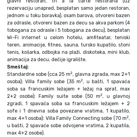
glavni restoran, tri a la carte restorana (uz
rezervaciju unapred, besplatan samo jedan restoran,
jednom u toku boravka), osam barova, otvoreni bazen
za odrasle, otvoreni bazen za decu sa akva parkom (4
tobogana za odrasle i 5 tobogana za decu), besplatan
Wi-Fi internet u celom hotelu, amfiteatar, teniski
teren, animacije, fitnes, sauna, tursko kupatilo, stoni
tenis, košarka, odbojka na plaži, diskoteka, mini klub,
animacija za decu, dečije igralište.
Smeštaj:
2
Standardne sobe (cca 25 m
, glavna zgrada, max 2+1
2
osoba); Villa family sobe (35 m
, u bašti, 1 spavaća
soba sa francuskim ležajem + ležaj na sprat, max
2
2+2 osobe); Family suite sobe (50 m
, u glavnoj
zgradi, 1 spavaća soba sa francuskim ležajem + 2
sofe i 1 dnevna soba povezane vratima, 1 kupatilo,
2
max 4+1 osoba); Villa Family Connecting sobe (70 m
,
u bašti, 2 spavaće sobe odvojene vratima, 2 kupatila,
max 4+2 osobe).