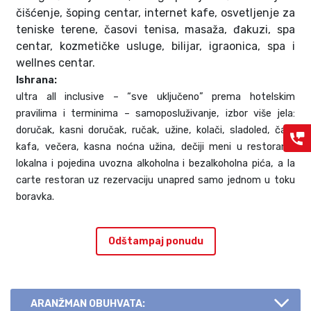
čišćenje, šoping centar, internet kafe, osvetljenje za
teniske terene, časovi tenisa, masaža, đakuzi, spa
centar, kozmetičke usluge, bilijar, igraonica, spa i
wellnes centar.
Ishrana:
ultra all inclusive – “sve uključeno” prema hotelskim
pravilima i terminima – samoposluživanje, izbor više jela:
doručak, kasni doručak, ručak, užine, kolači, sladoled, čaj i
kafa, večera, kasna noćna užina, dečiji meni u restoranu,
lokalna i pojedina uvozna alkoholna i bezalkoholna pića, a la
carte restoran uz rezervaciju unapred samo jednom u toku
boravka.
Odštampaj ponudu
ARANŽMAN OBUHVATA: