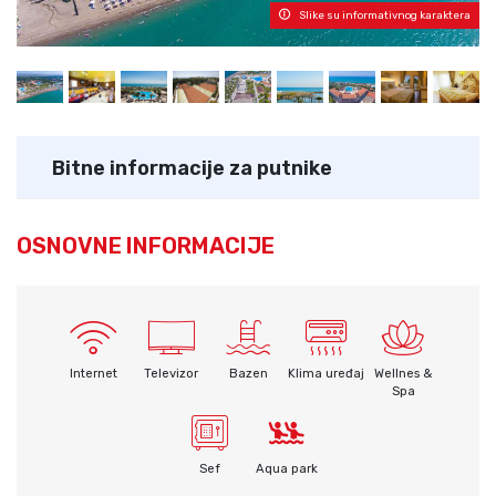
Slike su informativnog karaktera
Bitne informacije za putnike
OSNOVNE INFORMACIJE
Internet
Televizor
Bazen
Klima uređaj
Wellnes &
Spa
Sef
Aqua park