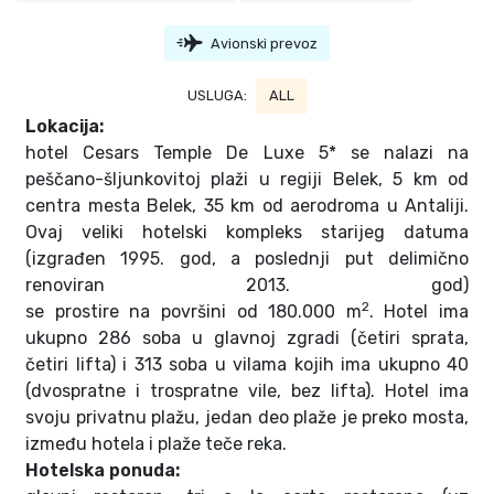
Avionski prevoz
USLUGA:
ALL
Lokacija:
hotel Cesars Temple De Luxe 5* se nalazi na
peščano-šljunkovitoj plaži u regiji Belek, 5 km od
centra mesta Belek, 35 km od aerodroma u Antaliji.
Ovaj veliki hotelski kompleks starijeg datuma
(izgrađen 1995. god, a poslednji put delimično
renoviran 2013. god)
2
se prostire na površini od 180.000 m
. Hotel ima
ukupno 286 soba u glavnoj zgradi (četiri sprata,
četiri lifta) i 313 soba u vilama kojih ima ukupno 40
(dvospratne i trospratne vile, bez lifta). Hotel ima
svoju privatnu plažu, jedan deo plaže je preko mosta,
između hotela i plaže teče reka.
Hotelska ponuda: