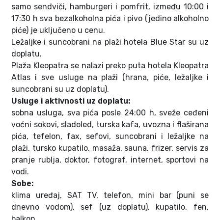
samo sendviči, hamburgeri i pomfrit, između 10:00 i
17:30 h sva bezalkoholna pića i pivo (jedino alkoholno
piće) je uključeno u cenu.
Ležaljke i suncobrani na plaži hotela Blue Star su uz
doplatu.
Plaža Kleopatra se nalazi preko puta hotela Kleopatra
Atlas i sve usluge na plaži (hrana, piće, ležaljke i
suncobrani su uz doplatu).
Usluge i aktivnosti uz doplatu:
sobna usluga, sva pića posle 24:00 h, sveže ceđeni
voćni sokovi, sladoled, turska kafa, uvozna i flaširana
pića, tefelon, fax, sefovi, suncobrani i ležaljke na
plaži, tursko kupatilo, masaža, sauna, frizer, servis za
pranje rublja, doktor, fotograf, internet, sportovi na
vodi.
Sobe:
klima uređaj, SAT TV, telefon, mini bar (puni se
dnevno vodom), sef (uz doplatu), kupatilo, fen,
balkon.