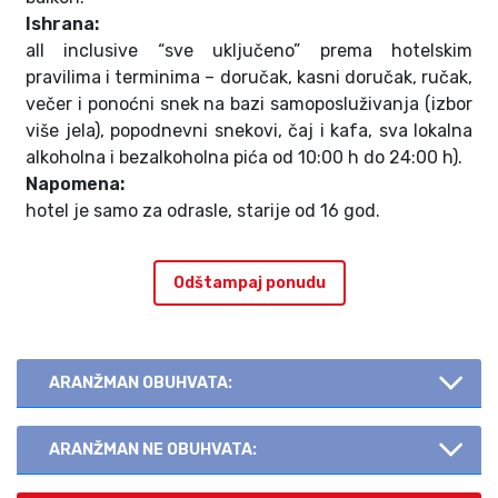
Ishrana:
all inclusive “sve uključeno” prema hotelskim
pravilima i terminima – doručak, kasni doručak, ručak,
večer i ponoćni snek na bazi samoposluživanja (izbor
više jela), popodnevni snekovi, čaj i kafa, sva lokalna
alkoholna i bezalkoholna pića od 10:00 h do 24:00 h).
Napomena:
hotel je samo za odrasle, starije od 16 god.
Odštampaj ponudu
ARANŽMAN OBUHVATA:
ARANŽMAN NE OBUHVATA: