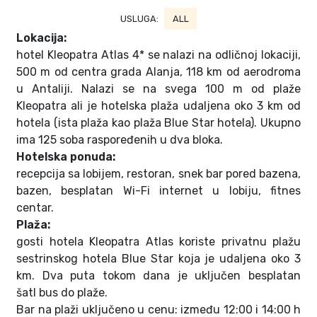
USLUGA:
ALL
Lokacija:
hotel Kleopatra Atlas 4* se nalazi na odličnoj lokaciji,
500 m od centra grada Alanja, 118 km od aerodroma
u Antaliji. Nalazi se na svega 100 m od plaže
Kleopatra ali je hotelska plaža udaljena oko 3 km od
hotela (ista plaža kao plaža Blue Star hotela). Ukupno
ima 125 soba raspoređenih u dva bloka.
Hotelska ponuda:
recepcija sa lobijem, restoran, snek bar pored bazena,
bazen, besplatan Wi-Fi internet u lobiju, fitnes
centar.
Plaža:
gosti hotela Kleopatra Atlas koriste privatnu plažu
sestrinskog hotela Blue Star koja je udaljena oko 3
km. Dva puta tokom dana je uključen besplatan
šatl bus do plaže.
Bar na plaži uključeno u cenu: između 12:00 i 14:00 h