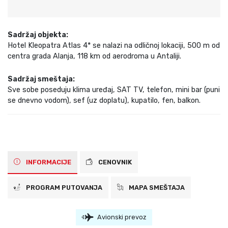
Sadržaj objekta:
Hotel Kleopatra Atlas 4* se nalazi na odličnoj lokaciji, 500 m od
centra grada Alanja, 118 km od aerodroma u Antaliji.
Sadržaj smeštaja:
Sve sobe poseduju klima uređaj, SAT TV, telefon, mini bar (puni
se dnevno vodom), sef (uz doplatu), kupatilo, fen, balkon.
INFORMACIJE
CENOVNIK
PROGRAM PUTOVANJA
MAPA SMEŠTAJA
Avionski prevoz